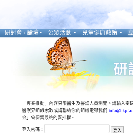
研討會 / 論壇
公眾活動
兒童健康政策
立
「專業推動」內容只限醫生及醫護人員瀏覽。請輸入密
醫護界組織索取或請聯絡你的組織電郵我們
info@hkpf.o
金」會保留最終的審批權。
登入密碼：