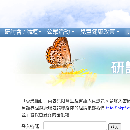
研討會 / 論壇
公眾活動
兒童健康政策
立
「專業推動」內容只限醫生及醫護人員瀏覽。請輸入密
醫護界組織索取或請聯絡你的組織電郵我們
info@hkpf.o
金」會保留最終的審批權。
登入密碼：