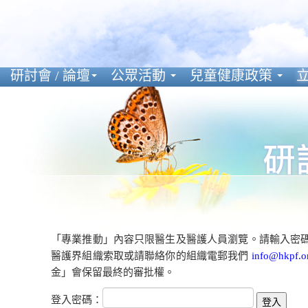
研討會 / 論壇
公眾活動
兒童健康政策
立
「專業推動」內容只限醫生及醫護人員瀏覽。請輸入密
醫護界組織索取或請聯絡你的組織電郵我們
info@hkpf.o
金」會保留最終的審批權。
登入密碼：