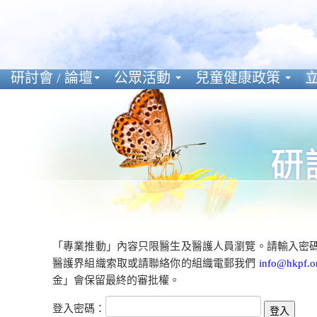
研討會 / 論壇
公眾活動
兒童健康政策
立
「專業推動」內容只限醫生及醫護人員瀏覽。請輸入密
醫護界組織索取或請聯絡你的組織電郵我們
info@hkpf.o
金」會保留最終的審批權。
登入密碼：