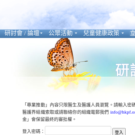
研討會 / 論壇
公眾活動
兒童健康政策
立
「專業推動」內容只限醫生及醫護人員瀏覽。請輸入密
醫護界組織索取或請聯絡你的組織電郵我們
info@hkpf.o
金」會保留最終的審批權。
登入密碼：