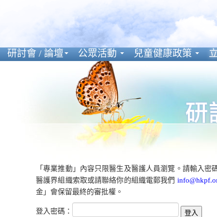
研討會 / 論壇
公眾活動
兒童健康政策
立
「專業推動」內容只限醫生及醫護人員瀏覽。請輸入密
醫護界組織索取或請聯絡你的組織電郵我們
info@hkpf.o
金」會保留最終的審批權。
登入密碼：