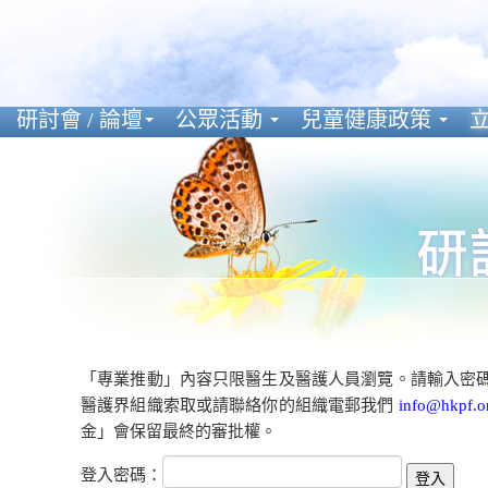
研討會 / 論壇
公眾活動
兒童健康政策
立
「專業推動」內容只限醫生及醫護人員瀏覽。請輸入密
醫護界組織索取或請聯絡你的組織電郵我們
info@hkpf.o
金」會保留最終的審批權。
登入密碼：