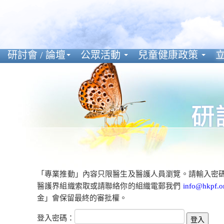
研討會 / 論壇
公眾活動
兒童健康政策
立
「專業推動」內容只限醫生及醫護人員瀏覽。請輸入密
醫護界組織索取或請聯絡你的組織電郵我們
info@hkpf.o
金」會保留最終的審批權。
登入密碼：